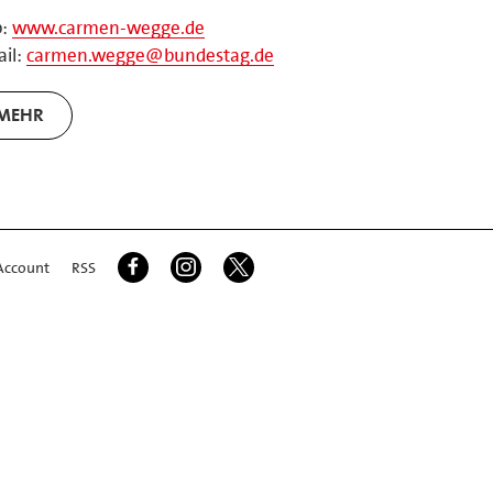
b:
www.carmen-wegge.de
il:
carmen.wegge@bundestag.de
MEHR
Account
RSS