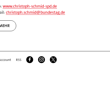
b:
www.christoph-schmid-spd.de
il:
christoph.schmid@bundestag.de
MEHR
Account
RSS