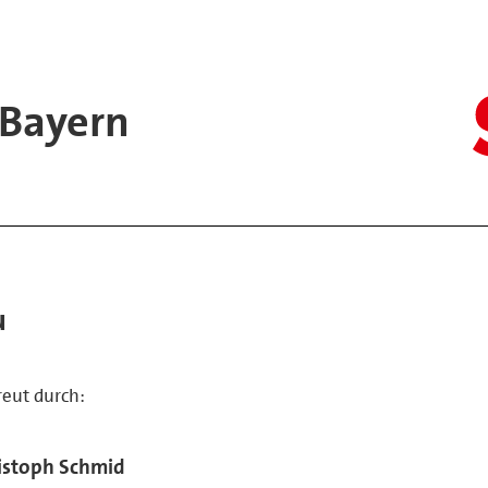
 Bayern
u
reut durch:
istoph Schmid